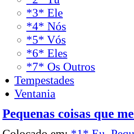
*3* Ele
*4* Nós
*5* Vós
*6* Eles
*7* Os Outros
Tempestades
Ventania
Pequenas coisas que me 
Colocado em:
*1* Eu
,
Pequ