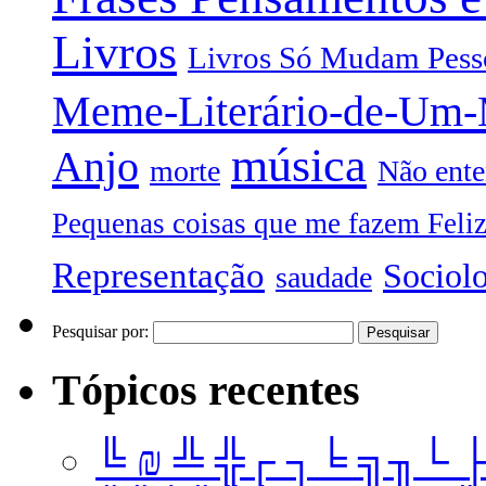
Livros
Livros Só Mudam Pess
Meme-Literário-de-Um
música
Anjo
morte
Não ente
Pequenas coisas que me fazem Feli
Representação
Sociol
saudade
Pesquisar por:
Tópicos recentes
╚ ₪ ╩ ╬┌ ┐╘ ╗╖└ 