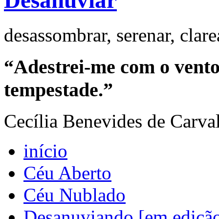
Desanuviar
desassombrar, serenar, clar
“Adestrei-me com o vento 
tempestade.”
Cecília Benevides de Carva
início
Céu Aberto
Céu Nublado
Desanuviando [em ediçã