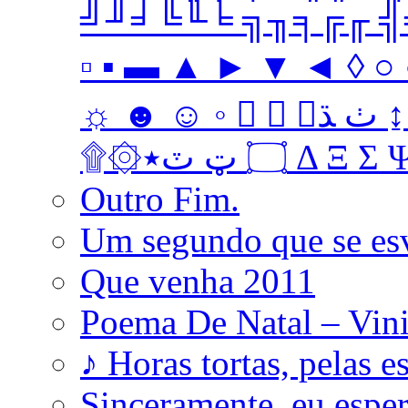
╝╜╛╚╙╘ ╗╖╕╔╓ ╣╤ 
▫ ▪ ▬ ▲ ► ▼ ◄ ◊ ○ ●
☼ ☻ ☺ ◦   ﭞ ﮅ ↨ ↔ ↓ → ↑ ← Ω ‡ • … † ‼
۩۞۝ ټ ٽ٭ Δ 
Outro Fim.
Um segundo que se es
Que venha 2011
Poema De Natal – Vini
♪ Horas tortas, pelas e
Sinceramente, eu esp