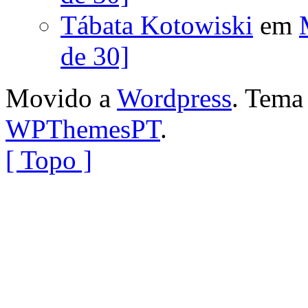
Tábata Kotowiski
em
de 30]
Movido a
Wordpress
. Tem
WPThemesPT
.
[ Topo ]