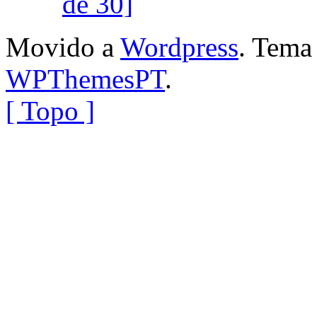
de 30]
Movido a
Wordpress
. Tem
WPThemesPT
.
[ Topo ]