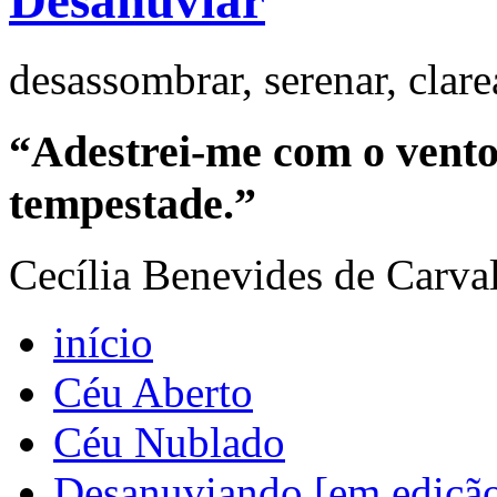
Desanuviar
desassombrar, serenar, clar
“Adestrei-me com o vento 
tempestade.”
Cecília Benevides de Carva
início
Céu Aberto
Céu Nublado
Desanuviando [em ediçã