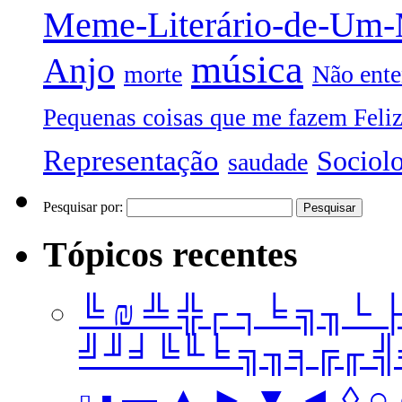
Meme-Literário-de-Um
música
Anjo
morte
Não ente
Pequenas coisas que me fazem Feli
Representação
Sociol
saudade
Pesquisar por:
Tópicos recentes
╚ ₪ ╩ ╬┌ ┐╘ ╗╖└ 
╝╜╛╚╙╘ ╗╖╕╔╓ ╣╤ 
▫ ▪ ▬ ▲ ► ▼ ◄ ◊ ○ ●