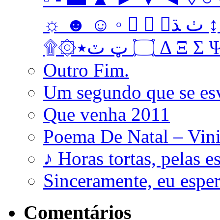
☼ ☻ ☺ ◦   ﭞ ﮅ ↨ ↔ ↓ → ↑ ← Ω ‡ • … † ‼
۩۞۝ ټ ٽ٭ Δ 
Outro Fim.
Um segundo que se es
Que venha 2011
Poema De Natal – Vini
♪ Horas tortas, pelas e
Sinceramente, eu esp
Comentários