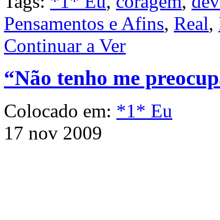
Tags:
*1* Eu
,
coragem
,
dev
Pensamentos e Afins
,
Real
,
Continuar a Ver
“Não tenho me preocu
Colocado em:
*1* Eu
17 nov 2009
muito em saber para onde 
como durante tanto tempo 
Curiosamente, experiment