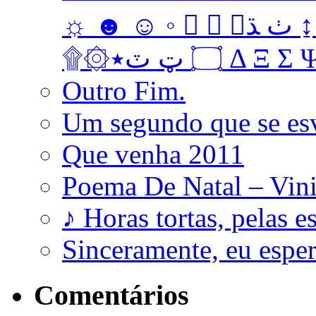
☼ ☻ ☺ ◦   ﭞ ﮅ ↨ ↔ ↓ → ↑ ← Ω ‡ • … † ‼
۩۞۝ ټ ٽ٭ Δ 
Outro Fim.
Um segundo que se es
Que venha 2011
Poema De Natal – Vini
♪ Horas tortas, pelas e
Sinceramente, eu esp
Comentários