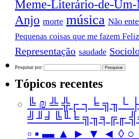
Meme-Literário-de-Um
música
Anjo
morte
Não ente
Pequenas coisas que me fazem Feli
Representação
Sociol
saudade
Pesquisar por:
Tópicos recentes
╚ ₪ ╩ ╬┌ ┐╘ ╗╖└ 
╝╜╛╚╙╘ ╗╖╕╔╓ ╣╤ 
▫ ▪ ▬ ▲ ► ▼ ◄ ◊ ○ ●