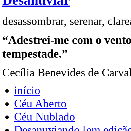
Desanuviar
desassombrar, serenar, clar
“Adestrei-me com o vento 
tempestade.”
Cecília Benevides de Carva
início
Céu Aberto
Céu Nublado
Desanuviando [em ediçã