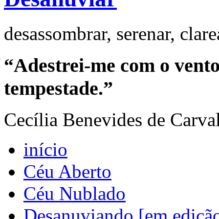
desassombrar, serenar, clar
“Adestrei-me com o vento 
tempestade.”
Cecília Benevides de Carva
início
Céu Aberto
Céu Nublado
Desanuviando [em ediçã