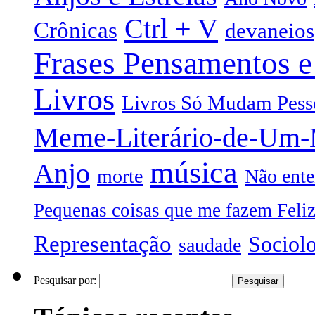
Ctrl + V
Crônicas
devaneios
Frases Pensamentos e
Livros
Livros Só Mudam Pess
Meme-Literário-de-Um
música
Anjo
morte
Não ente
Pequenas coisas que me fazem Feli
Representação
Sociol
saudade
Pesquisar por: