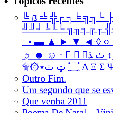
Tópicos recentes
╚ ₪ ╩ ╬┌ ┐╘ ╗╖└ 
╝╜╛╚╙╘ ╗╖╕╔╓ ╣╤ 
▫ ▪ ▬ ▲ ► ▼ ◄ ◊ ○ ●
☼ ☻ ☺ ◦   ﭞ ﮅ ↨ ↔ ↓ → ↑ ← Ω ‡ • … † ‼
۩۞۝ ټ ٽ٭ Δ 
Outro Fim.
Um segundo que se es
Que venha 2011
Poema De Natal – Vini