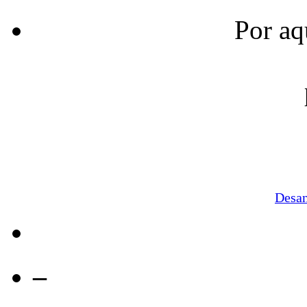
Por aq
Desa
–