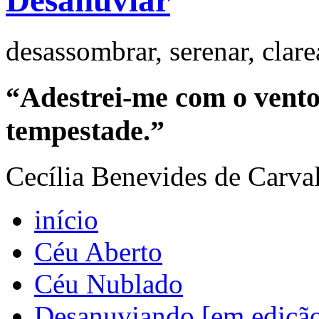
Desanuviar
desassombrar, serenar, clar
“Adestrei-me com o vento 
tempestade.”
Cecília Benevides de Carva
início
Céu Aberto
Céu Nublado
Desanuviando [em ediçã