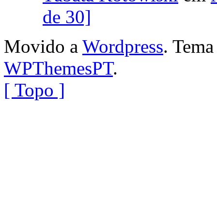
de 30]
Movido a
Wordpress
. Tem
WPThemesPT
.
[ Topo ]