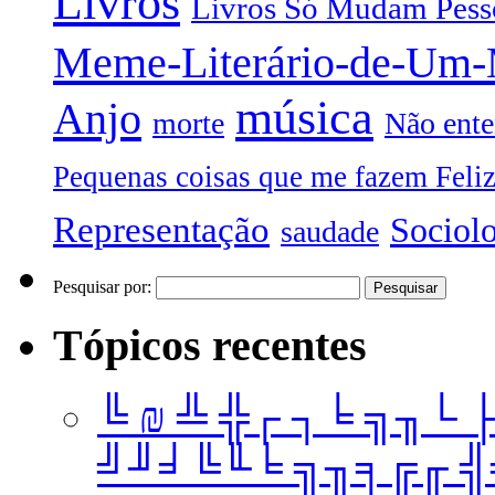
Livros
Livros Só Mudam Pess
Meme-Literário-de-Um
música
Anjo
morte
Não ente
Pequenas coisas que me fazem Feli
Representação
Sociol
saudade
Pesquisar por:
Tópicos recentes
╚ ₪ ╩ ╬┌ ┐╘ ╗╖└ 
╝╜╛╚╙╘ ╗╖╕╔╓ ╣╤ 