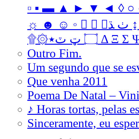
▫ ▪ ▬ ▲ ► ▼ ◄ ◊ ○ ●
☼ ☻ ☺ ◦   ﭞ ﮅ ↨ ↔ ↓ → ↑ ← Ω ‡ • … † ‼
۩۞۝ ټ ٽ٭ Δ 
Outro Fim.
Um segundo que se es
Que venha 2011
Poema De Natal – Vini
♪ Horas tortas, pelas e
Sinceramente, eu esp