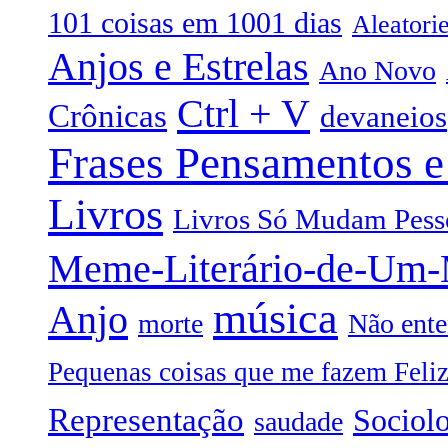
101 coisas em 1001 dias
Aleatori
Anjos e Estrelas
Ano Novo
Ctrl + V
Crônicas
devaneios
Frases Pensamentos e
Livros
Livros Só Mudam Pess
Meme-Literário-de-Um
música
Anjo
morte
Não ente
Pequenas coisas que me fazem Feli
Representação
Sociol
saudade