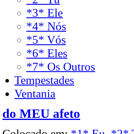
*3* Ele
*4* Nós
*5* Vós
*6* Eles
*7* Os Outros
Tempestades
Ventania
do MEU afeto
Colocado em:
*1* Eu
,
*2* 