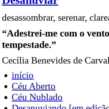
Desanuviar
desassombrar, serenar, clar
“Adestrei-me com o vento 
tempestade.”
Cecília Benevides de Carva
início
Céu Aberto
Céu Nublado
Desanuviando [em ediçã