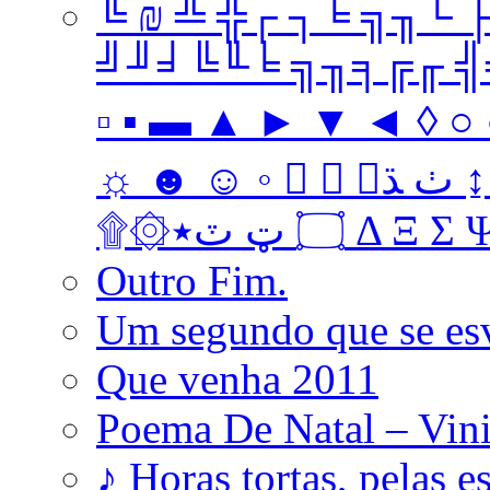
╚ ₪ ╩ ╬┌ ┐╘ ╗╖└ 
╝╜╛╚╙╘ ╗╖╕╔╓ ╣╤ 
▫ ▪ ▬ ▲ ► ▼ ◄ ◊ ○ ●
☼ ☻ ☺ ◦   ﭞ ﮅ ↨ ↔ ↓ → ↑ ← Ω ‡ • … † ‼
۩۞۝ ټ ٽ٭ Δ 
Outro Fim.
Um segundo que se es
Que venha 2011
Poema De Natal – Vini
♪ Horas tortas, pelas e