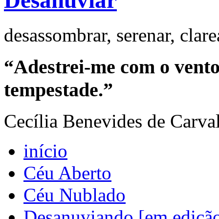
Desanuviar
desassombrar, serenar, clar
“Adestrei-me com o vento 
tempestade.”
Cecília Benevides de Carva
início
Céu Aberto
Céu Nublado
Desanuviando [em ediçã