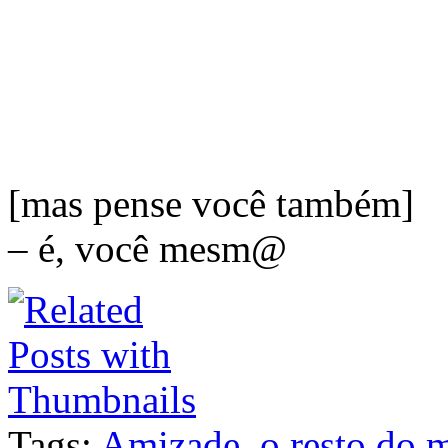
[mas pense você também]
– é, você mesm@
Tags:
Amizade
,
o resto do