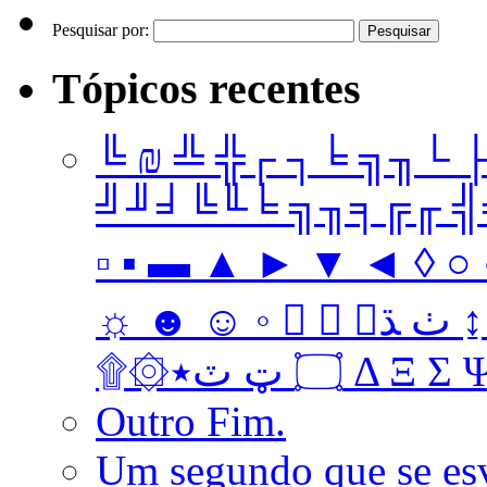
Pesquisar por:
Tópicos recentes
╚ ₪ ╩ ╬┌ ┐╘ ╗╖└ 
╝╜╛╚╙╘ ╗╖╕╔╓ ╣╤ 
▫ ▪ ▬ ▲ ► ▼ ◄ ◊ ○ ●
☼ ☻ ☺ ◦   ﭞ ﮅ ↨ ↔ ↓ → ↑ ← Ω ‡ • … † ‼
۩۞۝ ټ ٽ٭ Δ 
Outro Fim.
Um segundo que se es