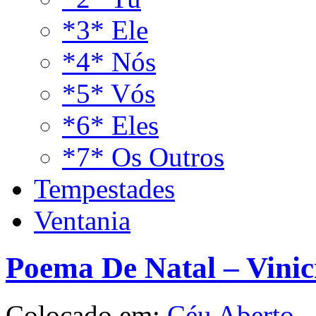
*3* Ele
*4* Nós
*5* Vós
*6* Eles
*7* Os Outros
Tempestades
Ventania
Poema De Natal – Vinic
Colocado em:
Céu Aberto