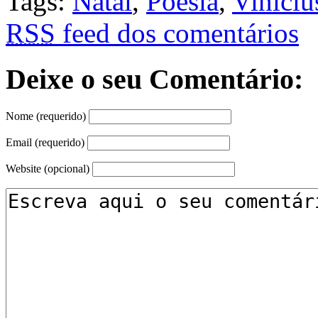
Tags:
Natal
,
Poesia
,
Viníciu
RSS
feed dos comentários
Deixe o seu Comentário:
Nome (requerido)
Email (requerido)
Website (opcional)