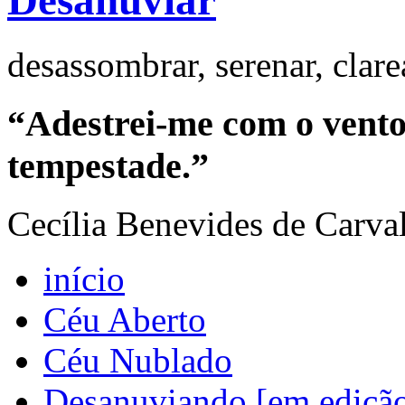
Desanuviar
desassombrar, serenar, clar
“Adestrei-me com o vento 
tempestade.”
Cecília Benevides de Carva
início
Céu Aberto
Céu Nublado
Desanuviando [em ediçã