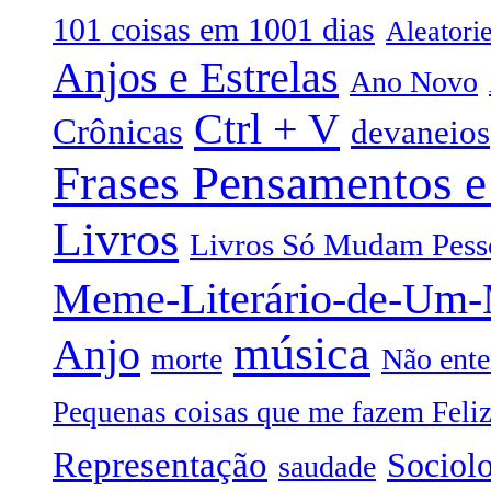
101 coisas em 1001 dias
Aleatori
Anjos e Estrelas
Ano Novo
Ctrl + V
Crônicas
devaneios
Frases Pensamentos e
Livros
Livros Só Mudam Pess
Meme-Literário-de-Um
música
Anjo
morte
Não ente
Pequenas coisas que me fazem Feli
Representação
Sociol
saudade