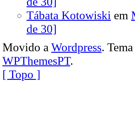
de 30]
Tábata Kotowiski
em
de 30]
Movido a
Wordpress
. Tem
WPThemesPT
.
[ Topo ]