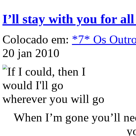
I’ll stay with you for all
Colocado em:
*7* Os Outr
20 jan 2010
When I’m gone you’ll nee
y