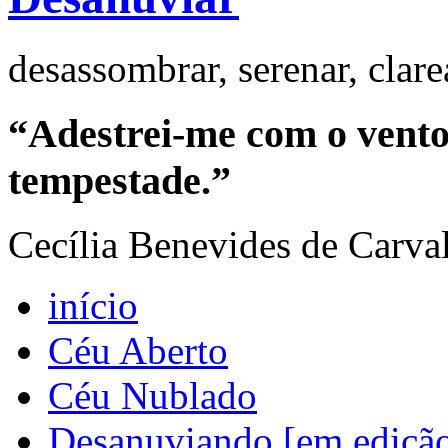
desassombrar, serenar, clar
“Adestrei-me com o vento 
tempestade.”
Cecília Benevides de Carva
início
Céu Aberto
Céu Nublado
Desanuviando [em ediçã