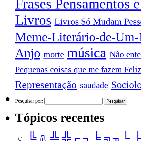
Frases Pensamentos e
Livros
Livros Só Mudam Pess
Meme-Literário-de-Um
música
Anjo
morte
Não ente
Pequenas coisas que me fazem Feli
Representação
Sociol
saudade
Pesquisar por:
Tópicos recentes
╚ ₪ ╩ ╬┌ ┐╘ ╗╖└ 