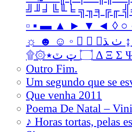
╝╜╛╚╙╘ ╗╖╕╔╓ ╣╤ 
▫ ▪ ▬ ▲ ► ▼ ◄ ◊ ○ ●
☼ ☻ ☺ ◦   ﭞ ﮅ ↨ ↔ ↓ → ↑ ← Ω ‡ • … † ‼
۩۞۝ ټ ٽ٭ Δ 
Outro Fim.
Um segundo que se es
Que venha 2011
Poema De Natal – Vini
♪ Horas tortas, pelas e