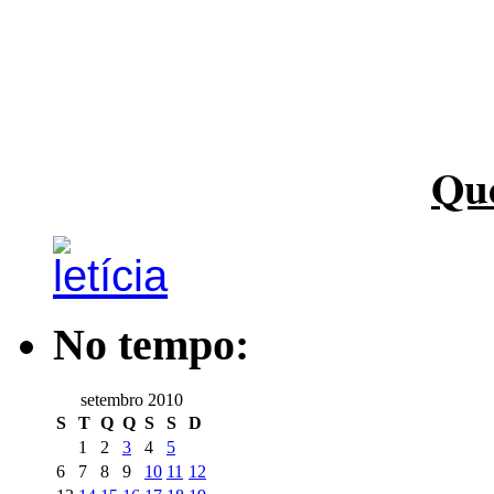
Qu
No tempo:
setembro 2010
S
T
Q
Q
S
S
D
1
2
3
4
5
6
7
8
9
10
11
12