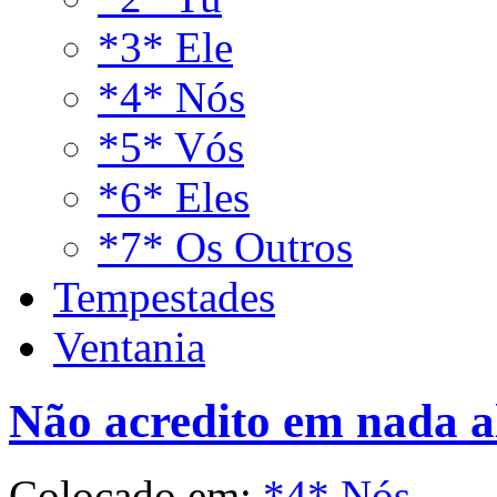
*3* Ele
*4* Nós
*5* Vós
*6* Eles
*7* Os Outros
Tempestades
Ventania
Não acredito em nada a
Colocado em:
*4* Nós