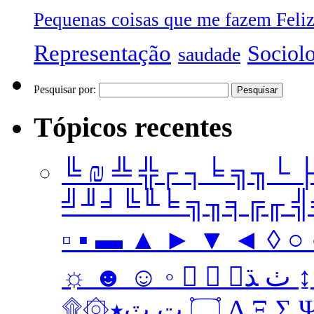
Pequenas coisas que me fazem Feli
Representação
Sociol
saudade
Pesquisar por:
Tópicos recentes
╚ ₪ ╩ ╬┌ ┐╘ ╗╖└ 
╝╜╛╚╙╘ ╗╖╕╔╓ ╣╤ 
▫ ▪ ▬ ▲ ► ▼ ◄ ◊ ○ ●
☼ ☻ ☺ ◦   ﭞ ﮅ ↨ ↔ ↓ → ↑ ← Ω ‡ • … † ‼
۩۞۝ ټ ٽ٭ Δ 