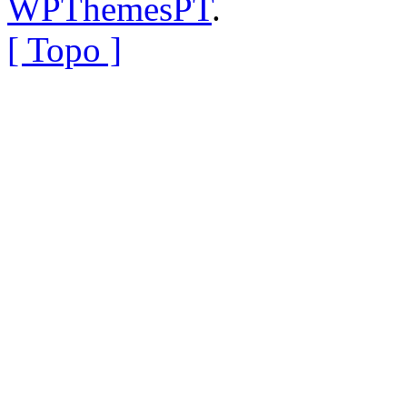
WPThemesPT
.
[ Topo ]