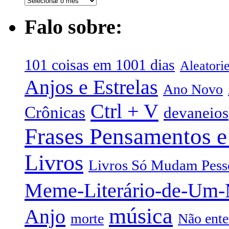
Falo sobre:
101 coisas em 1001 dias
Aleatori
Anjos e Estrelas
Ano Novo
Ctrl + V
Crônicas
devaneios
Frases Pensamentos e
Livros
Livros Só Mudam Pess
Meme-Literário-de-Um
música
Anjo
morte
Não ente