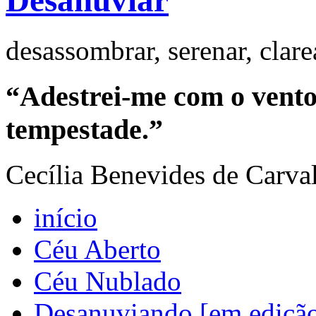
Desanuviar
desassombrar, serenar, clar
“Adestrei-me com o vento 
tempestade.”
Cecília Benevides de Carva
início
Céu Aberto
Céu Nublado
Desanuviando [em ediçã