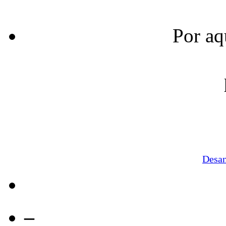
Por aq
Desa
–