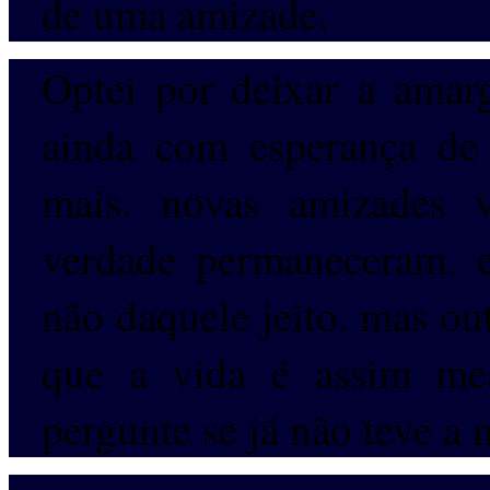
de uma amizade.
Optei por deixar a amarg
ainda com esperança de 
mais. novas amizades 
verdade permaneceram. e
não daquele jeito. mas ou
que a vida é assim me
pergunte se já não teve a 