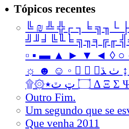
Tópicos recentes
╚ ₪ ╩ ╬┌ ┐╘ ╗╖└ 
╝╜╛╚╙╘ ╗╖╕╔╓ ╣╤ 
▫ ▪ ▬ ▲ ► ▼ ◄ ◊ ○ ●
☼ ☻ ☺ ◦   ﭞ ﮅ ↨ ↔ ↓ → ↑ ← Ω ‡ • … † ‼
۩۞۝ ټ ٽ٭ Δ 
Outro Fim.
Um segundo que se es
Que venha 2011