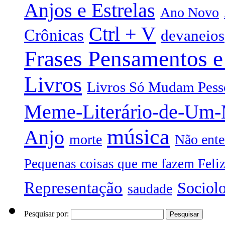
Anjos e Estrelas
Ano Novo
Ctrl + V
Crônicas
devaneios
Frases Pensamentos e
Livros
Livros Só Mudam Pess
Meme-Literário-de-Um
música
Anjo
morte
Não ente
Pequenas coisas que me fazem Feli
Representação
Sociol
saudade
Pesquisar por: