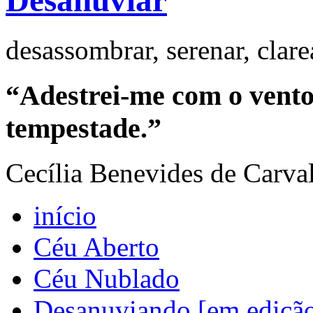
Desanuviar
desassombrar, serenar, clar
“Adestrei-me com o vento 
tempestade.”
Cecília Benevides de Carva
início
Céu Aberto
Céu Nublado
Desanuviando [em ediçã