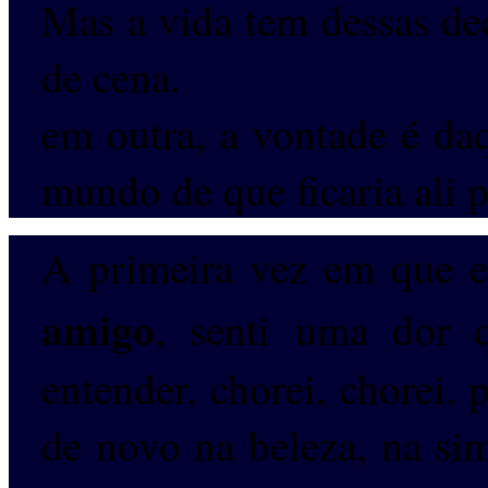
Mas a vida tem dessas de
de cena.
em outra, a vontade é daq
mundo de que ficaria ali 
A primeira vez em que e
amigo
, senti uma dor 
entender, chorei, chorei. 
de novo na beleza, na sim