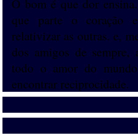
O bom é que dor ensina.
que parte o coração e
relativizar as outras. e, 
dos amigos de sempre, 
todo o amor do mundo
encontrar reciprocidade.