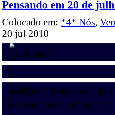
Pensando em 20 de julh
Colocado em:
*4* Nós
,
Ven
20 jul 2010
Amigo
é uma coisa que a
encontramos vários, no