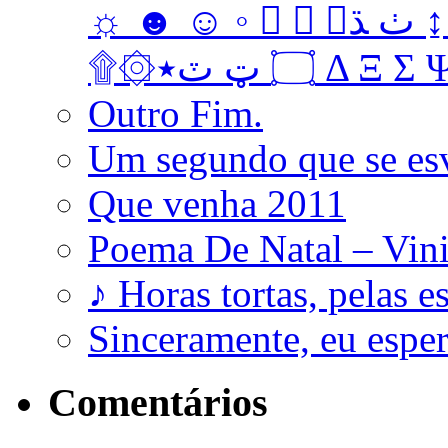
☼ ☻ ☺ ◦   ﭞ ﮅ ↨ ↔ ↓ → ↑ ← Ω ‡ • … † ‼
۩۞۝ ټ ٽ٭ Δ 
Outro Fim.
Um segundo que se es
Que venha 2011
Poema De Natal – Vini
♪ Horas tortas, pelas e
Sinceramente, eu esp
Comentários