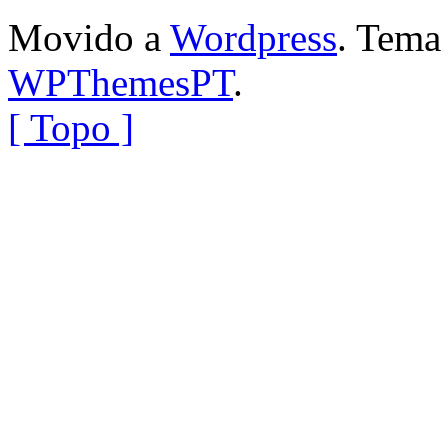
Movido a
Wordpress
. Tem
WPThemesPT
.
[ Topo ]