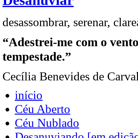
Desanuviar
desassombrar, serenar, clar
“Adestrei-me com o vento 
tempestade.”
Cecília Benevides de Carva
início
Céu Aberto
Céu Nublado
Desanuviando [em ediçã