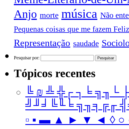
música
Anjo
morte
Não ente
Pequenas coisas que me fazem Feli
Representação
Sociol
saudade
Pesquisar por:
Tópicos recentes
╚ ₪ ╩ ╬┌ ┐╘ ╗╖└ 
╝╜╛╚╙╘ ╗╖╕╔╓ ╣╤ 
▫ ▪ ▬ ▲ ► ▼ ◄ ◊ ○ ●