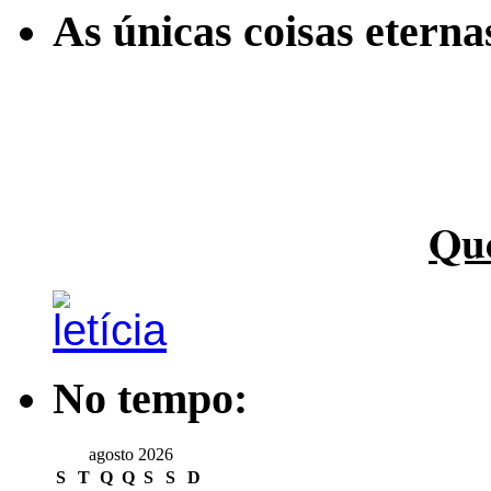
As únicas coisas etern
Qu
No tempo:
agosto 2026
S
T
Q
Q
S
S
D