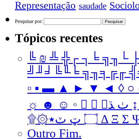
Representação
Sociol
saudade
Pesquisar por:
Tópicos recentes
╚ ₪ ╩ ╬┌ ┐╘ ╗╖└ 
╝╜╛╚╙╘ ╗╖╕╔╓ ╣╤ 
▫ ▪ ▬ ▲ ► ▼ ◄ ◊ ○ ●
☼ ☻ ☺ ◦   ﭞ ﮅ ↨ ↔ ↓ → ↑ ← Ω ‡ • … † ‼
۩۞۝ ټ ٽ٭ Δ 
Outro Fim.