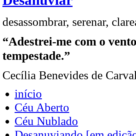
Desanuviar
desassombrar, serenar, clar
“Adestrei-me com o vento 
tempestade.”
Cecília Benevides de Carva
início
Céu Aberto
Céu Nublado
Desanuviando [em ediçã