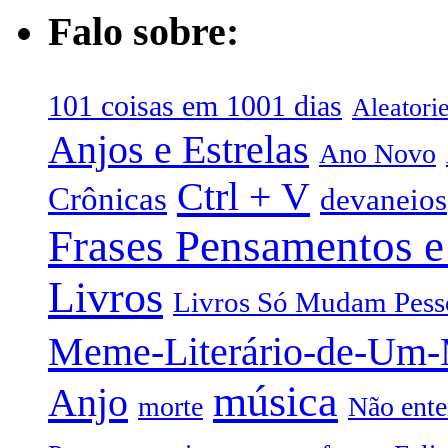
Falo sobre:
101 coisas em 1001 dias
Aleatori
Anjos e Estrelas
Ano Novo
Ctrl + V
Crônicas
devaneios
Frases Pensamentos e
Livros
Livros Só Mudam Pess
Meme-Literário-de-Um
música
Anjo
morte
Não ente