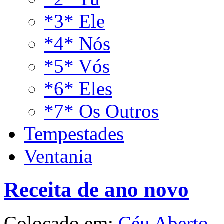
*3* Ele
*4* Nós
*5* Vós
*6* Eles
*7* Os Outros
Tempestades
Ventania
Receita de ano novo
Colocado em:
Céu Aberto