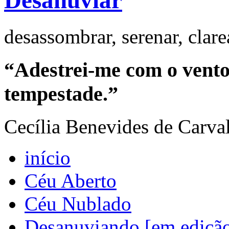
Desanuviar
desassombrar, serenar, clar
“Adestrei-me com o vento 
tempestade.”
Cecília Benevides de Carva
início
Céu Aberto
Céu Nublado
Desanuviando [em ediçã