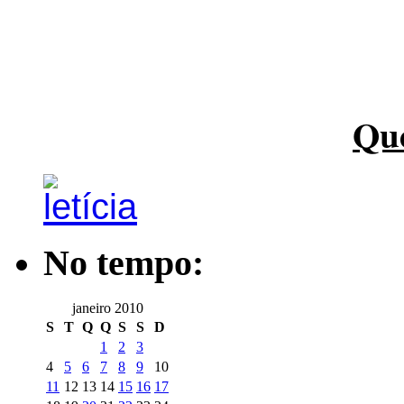
Qu
No tempo:
janeiro 2010
S
T
Q
Q
S
S
D
1
2
3
4
5
6
7
8
9
10
11
12
13
14
15
16
17