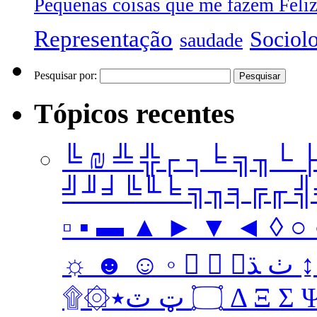
Pequenas coisas que me fazem Feli
Representação
Sociol
saudade
Pesquisar por:
Tópicos recentes
╚ ₪ ╩ ╬┌ ┐╘ ╗╖└ 
╝╜╛╚╙╘ ╗╖╕╔╓ ╣╤ 
▫ ▪ ▬ ▲ ► ▼ ◄ ◊ ○ ●
☼ ☻ ☺ ◦   ﭞ ﮅ ↨ ↔ ↓ → ↑ ← Ω ‡ • … † ‼
۩۞۝ ټ ٽ٭ Δ 