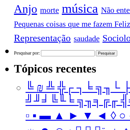
música
Anjo
morte
Não ente
Pequenas coisas que me fazem Feli
Representação
Sociol
saudade
Pesquisar por:
Tópicos recentes
╚ ₪ ╩ ╬┌ ┐╘ ╗╖└ 
╝╜╛╚╙╘ ╗╖╕╔╓ ╣╤ 
▫ ▪ ▬ ▲ ► ▼ ◄ ◊ ○ ●