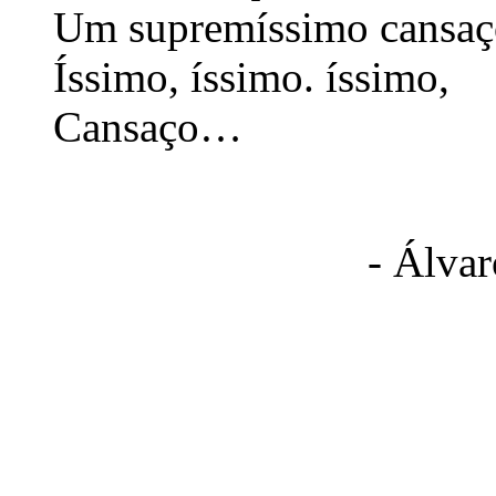
Um supremíssimo cansaç
Íssimo, íssimo. íssimo,
Cansaço…
- Álva