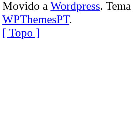
Movido a
Wordpress
. Tem
WPThemesPT
.
[ Topo ]