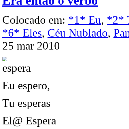
Era então o verbo
Colocado em:
*1* Eu
,
*2* 
*6* Eles
,
Céu Nublado
,
Pan
25 mar 2010
Eu espero,
Tu esperas
El@ Espera