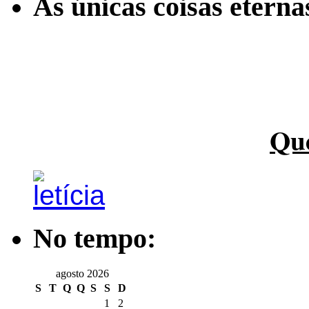
As únicas coisas etern
Qu
No tempo:
agosto 2026
S
T
Q
Q
S
S
D
1
2