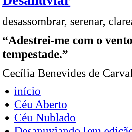
Desanuviar
desassombrar, serenar, clar
“Adestrei-me com o vento 
tempestade.”
Cecília Benevides de Carva
início
Céu Aberto
Céu Nublado
Desanuviando [em ediçã