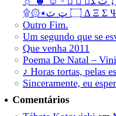
☼ ☻ ☺ ◦   ﭞ ﮅ ↨ ↔ ↓ → ↑ ← Ω ‡ • … † ‼
۩۞۝ ټ ٽ٭ Δ 
Outro Fim.
Um segundo que se es
Que venha 2011
Poema De Natal – Vini
♪ Horas tortas, pelas e
Sinceramente, eu esp
Comentários