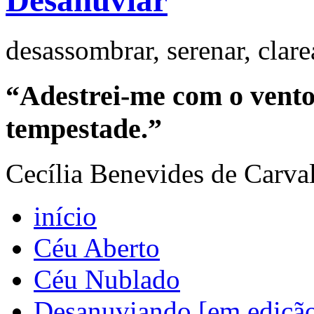
Desanuviar
desassombrar, serenar, clar
“Adestrei-me com o vento 
tempestade.”
Cecília Benevides de Carva
início
Céu Aberto
Céu Nublado
Desanuviando [em ediçã