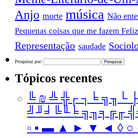
música
Anjo
morte
Não ente
Pequenas coisas que me fazem Feli
Representação
Sociol
saudade
Pesquisar por:
Tópicos recentes
╚ ₪ ╩ ╬┌ ┐╘ ╗╖└ 
╝╜╛╚╙╘ ╗╖╕╔╓ ╣╤ 
▫ ▪ ▬ ▲ ► ▼ ◄ ◊ ○ ●