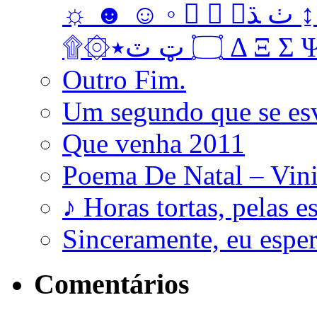
☼ ☻ ☺ ◦   ﭞ ﮅ ↨ ↔ ↓ → ↑ ← Ω ‡ • … † ‼
۩۞۝ ټ ٽ٭ Δ 
Outro Fim.
Um segundo que se es
Que venha 2011
Poema De Natal – Vini
♪ Horas tortas, pelas e
Sinceramente, eu esp
Comentários