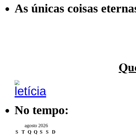
As únicas coisas etern
Qu
No tempo:
agosto 2026
S
T
Q
Q
S
S
D