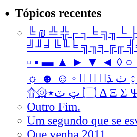
Tópicos recentes
╚ ₪ ╩ ╬┌ ┐╘ ╗╖└ 
╝╜╛╚╙╘ ╗╖╕╔╓ ╣╤ 
▫ ▪ ▬ ▲ ► ▼ ◄ ◊ ○ ●
☼ ☻ ☺ ◦   ﭞ ﮅ ↨ ↔ ↓ → ↑ ← Ω ‡ • … † ‼
۩۞۝ ټ ٽ٭ Δ 
Outro Fim.
Um segundo que se es
Que venha 2011