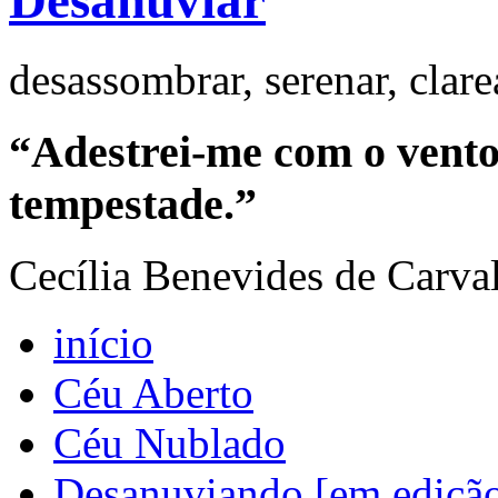
Desanuviar
desassombrar, serenar, clar
“Adestrei-me com o vento 
tempestade.”
Cecília Benevides de Carva
início
Céu Aberto
Céu Nublado
Desanuviando [em ediçã