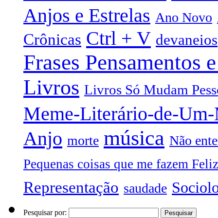
Anjos e Estrelas
Ano Novo
Ctrl + V
Crônicas
devaneios
Frases Pensamentos e
Livros
Livros Só Mudam Pess
Meme-Literário-de-Um
música
Anjo
morte
Não ente
Pequenas coisas que me fazem Feli
Representação
Sociol
saudade
Pesquisar por: