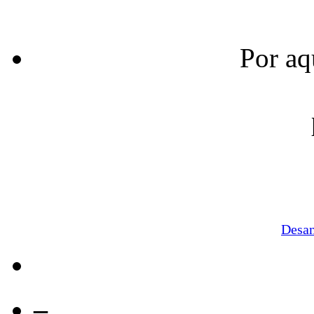
Por aq
Desa
–