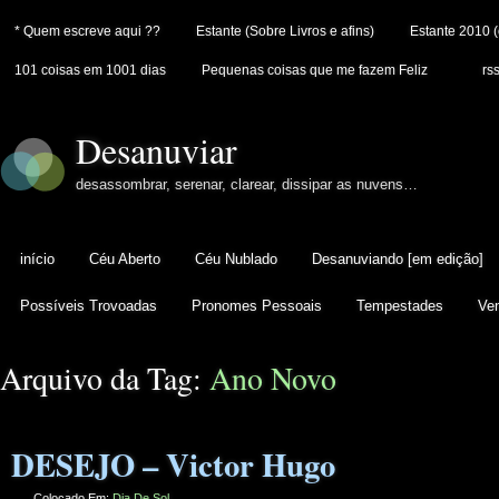
* Quem escreve aqui ??
Estante (Sobre Livros e afins)
Estante 2010 
101 coisas em 1001 dias
Pequenas coisas que me fazem Feliz
rs
Desanuviar
desassombrar, serenar, clarear, dissipar as nuvens…
início
Céu Aberto
Céu Nublado
Desanuviando [em edição]
Possíveis Trovoadas
Pronomes Pessoais
Tempestades
Ven
Arquivo da Tag:
Ano Novo
DESEJO – Victor Hugo
Colocado Em:
Dia De Sol