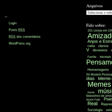
Arquivos
–
Login
Falo sobre:
Posts
RSS
101 coisas em 10
Amizad
RSS
dos comentários
Anjos e Estr
WordPress.org
clarice
carta
V
devaneios
Família
felicidade
Pensame
Homenagens
Só Mudam Pessoa
dias
Meme-L
Memes
músi
morte
falavamos de ami
Poe
fazem Feliz
Real
Repre
Sociologia
soli