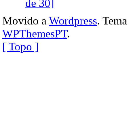
de 30]
Movido a
Wordpress
. Tem
WPThemesPT
.
[ Topo ]