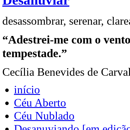
Desanuviar
desassombrar, serenar, clar
“Adestrei-me com o vento 
tempestade.”
Cecília Benevides de Carva
início
Céu Aberto
Céu Nublado
Desanuviando [em ediçã