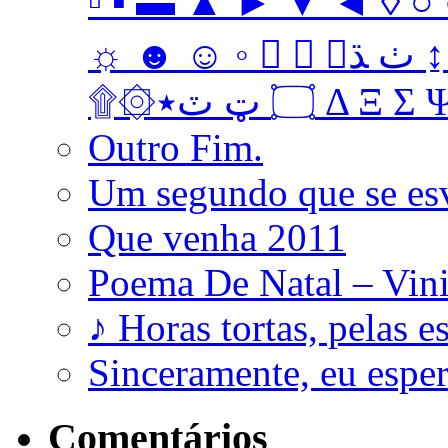
▫ ▪ ▬ ▲ ► ▼ ◄ ◊ ○ ●
☼ ☻ ☺ ◦   ﭞ ﮅ ↨ ↔ ↓ → ↑ ← Ω ‡ • … † ‼
۩۞۝ ټ ٽ٭ Δ 
Outro Fim.
Um segundo que se es
Que venha 2011
Poema De Natal – Vini
♪ Horas tortas, pelas e
Sinceramente, eu esp
Comentários