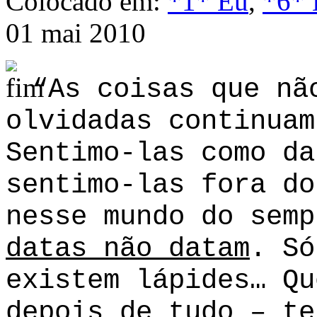
Colocado em:
*1* Eu
,
*6* 
01 mai 2010
“As coisas que nã
olvidadas continuam
Sentimo-las como da
sentimo-las fora do
nesse mundo do semp
datas não datam
. Só
existem lápides… Qu
depois de tudo – te