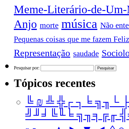
Meme-Literário-de-Um
música
Anjo
morte
Não ente
Pequenas coisas que me fazem Feli
Representação
Sociol
saudade
Pesquisar por:
Tópicos recentes
╚ ₪ ╩ ╬┌ ┐╘ ╗╖└ 
╝╜╛╚╙╘ ╗╖╕╔╓ ╣╤ 