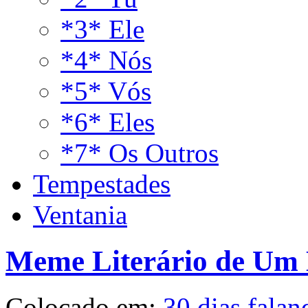
*3* Ele
*4* Nós
*5* Vós
*6* Eles
*7* Os Outros
Tempestades
Ventania
Meme Literário de Um M
Colocado em:
30 dias falan