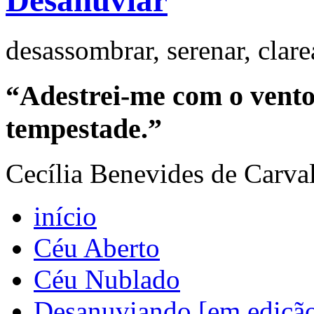
Desanuviar
desassombrar, serenar, clar
“Adestrei-me com o vento 
tempestade.”
Cecília Benevides de Carva
início
Céu Aberto
Céu Nublado
Desanuviando [em ediçã