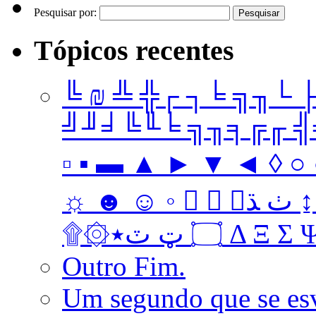
Pesquisar por:
Tópicos recentes
╚ ₪ ╩ ╬┌ ┐╘ ╗╖└ 
╝╜╛╚╙╘ ╗╖╕╔╓ ╣╤ 
▫ ▪ ▬ ▲ ► ▼ ◄ ◊ ○ ●
☼ ☻ ☺ ◦   ﭞ ﮅ ↨ ↔ ↓ → ↑ ← Ω ‡ • … † ‼
۩۞۝ ټ ٽ٭ Δ 
Outro Fim.
Um segundo que se es