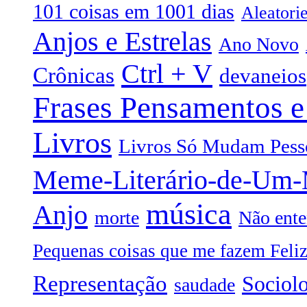
101 coisas em 1001 dias
Aleatori
Anjos e Estrelas
Ano Novo
Ctrl + V
Crônicas
devaneios
Frases Pensamentos e
Livros
Livros Só Mudam Pess
Meme-Literário-de-Um
música
Anjo
morte
Não ente
Pequenas coisas que me fazem Feli
Representação
Sociol
saudade