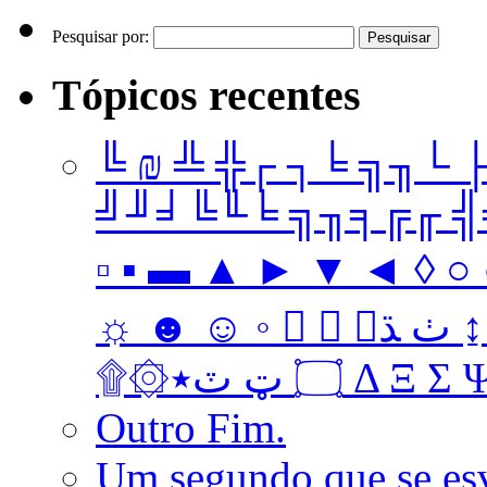
Pesquisar por:
Tópicos recentes
╚ ₪ ╩ ╬┌ ┐╘ ╗╖└ 
╝╜╛╚╙╘ ╗╖╕╔╓ ╣╤ 
▫ ▪ ▬ ▲ ► ▼ ◄ ◊ ○ ●
☼ ☻ ☺ ◦   ﭞ ﮅ ↨ ↔ ↓ → ↑ ← Ω ‡ • … † ‼
۩۞۝ ټ ٽ٭ Δ 
Outro Fim.
Um segundo que se es