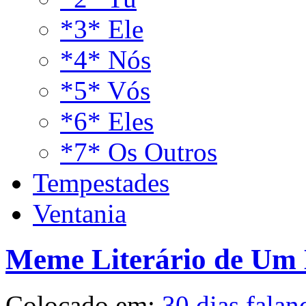
*3* Ele
*4* Nós
*5* Vós
*6* Eles
*7* Os Outros
Tempestades
Ventania
Meme Literário de Um M
Colocado em:
30 dias falan