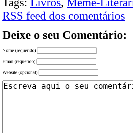
Tags:
Livros
,
Meme-Literá
RSS
feed dos comentários
Deixe o seu Comentário:
Nome (requerido)
Email (requerido)
Website (opcional)