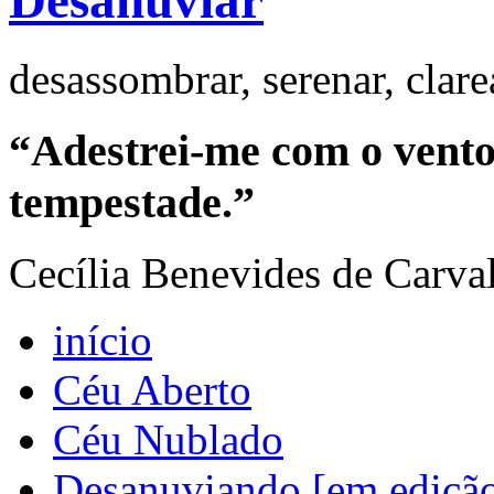
Desanuviar
desassombrar, serenar, clar
“Adestrei-me com o vento 
tempestade.”
Cecília Benevides de Carva
início
Céu Aberto
Céu Nublado
Desanuviando [em ediçã