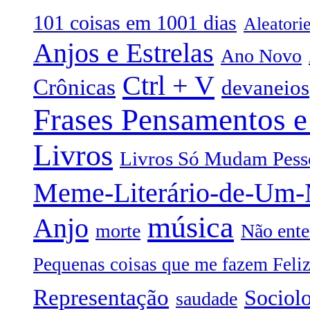
101 coisas em 1001 dias
Aleatori
Anjos e Estrelas
Ano Novo
Ctrl + V
Crônicas
devaneios
Frases Pensamentos e
Livros
Livros Só Mudam Pess
Meme-Literário-de-Um
música
Anjo
morte
Não ente
Pequenas coisas que me fazem Feli
Representação
Sociol
saudade