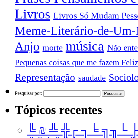
Livros
Livros Só Mudam Pess
Meme-Literário-de-Um
música
Anjo
morte
Não ente
Pequenas coisas que me fazem Feli
Representação
Sociol
saudade
Pesquisar por:
Tópicos recentes
╚ ₪ ╩ ╬┌ ┐╘ ╗╖└ 