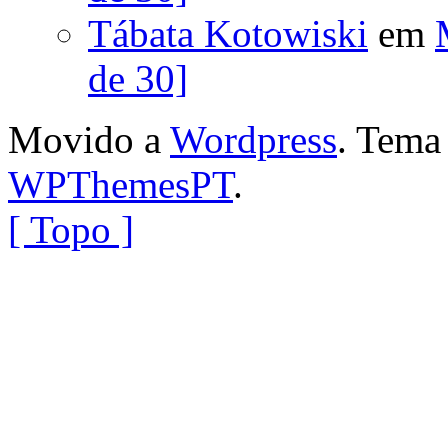
Tábata Kotowiski
em
de 30]
Movido a
Wordpress
. Tem
WPThemesPT
.
[ Topo ]