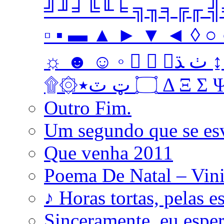
╝╜╛╚╙╘ ╗╖╕╔╓ ╣╤ 
▫ ▪ ▬ ▲ ► ▼ ◄ ◊ ○ ●
☼ ☻ ☺ ◦   ﭞ ﮅ ↨ ↔ ↓ → ↑ ← Ω ‡ • … † ‼
۩۞۝ ټ ٽ٭ Δ 
Outro Fim.
Um segundo que se es
Que venha 2011
Poema De Natal – Vini
♪ Horas tortas, pelas e
Sinceramente, eu esp