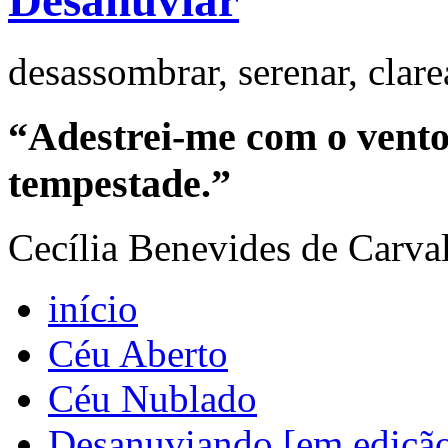
Desanuviar
desassombrar, serenar, clar
“Adestrei-me com o vento 
tempestade.”
Cecília Benevides de Carva
início
Céu Aberto
Céu Nublado
Desanuviando [em ediçã